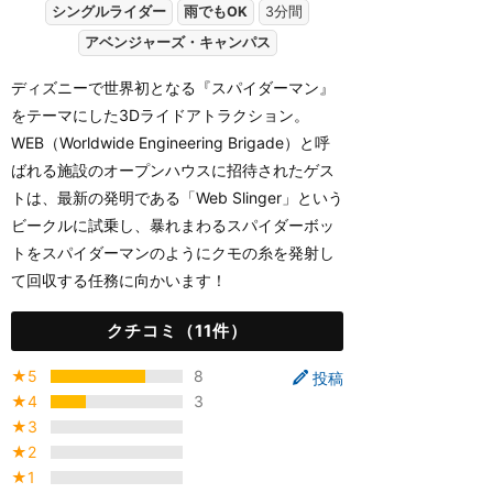
シングルライダー
雨でもOK
3分間
アベンジャーズ・キャンパス
ディズニーで世界初となる『スパイダーマン』
をテーマにした3Dライドアトラクション。
WEB（Worldwide Engineering Brigade）と呼
ばれる施設のオープンハウスに招待されたゲス
トは、最新の発明である「Web Slinger」という
ビークルに試乗し、暴れまわるスパイダーボッ
トをスパイダーマンのようにクモの糸を発射し
て回収する任務に向かいます！
クチコミ（11件）
★5
8
投稿
★4
3
★3
★2
★1