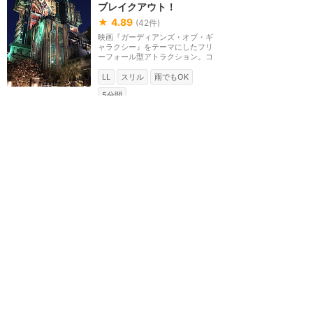
ブレイクアウト！
★
4.89
(
42
件)
映画『ガーディアンズ・オブ・ギ
ャラクシー』をテーマにしたフリ
ーフォール型アトラクション。コ
レクターのタニリ...
LL
スリル
雨でもOK
5分間
カリフォルニア・アドベンチャー
アベンジャーズ・キャンパ
ス
★
4.69
(
12
件)
アベンジャーズをテーマにした大
型エリア。次世代のスーパーヒー
ローを募集・育成する施設という
設定。エリア内で...
グリーティング
カリフォルニア・アドベンチャー
ピム・テスト・キッチン
★
4.58
(
10
件)
映画『アントマン＆ワスプ』に登