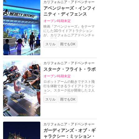
カリフォルニア・アドベンチャー
アベンジャーズ・インフィ
ニティ・ディフェンス
オープン時期未定
映画『アベンジャーズ』をテーマ
にした3Dライドアトラクション
が、カリフォルニアアドベンチャ
ーに登場します。サ...
スリル
雨でもOK
カリフォルニア・アドベンチャー
スターク・フライト・ラボ
オープン時期未定
ロボットアームの動きでテスト飛
行を体験できるライドアトラクシ
ョン。スターク社が開発した２人
乗りのポッドに搭...
スリル
雨でもOK
カリフォルニア・アドベンチャー
ガーディアンズ・オブ・ギ
ャラクシー：ミッション・