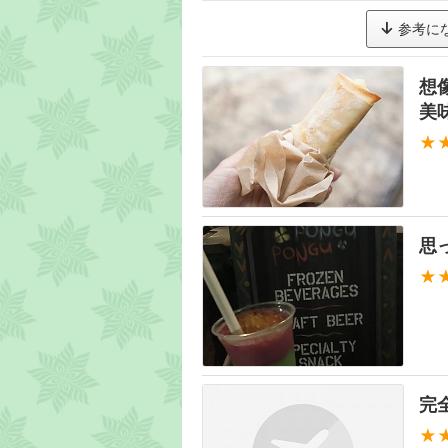
参考に
想
美味
★
思
★
完
★