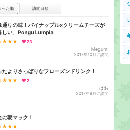
なった順
訪問日順
像通りの味！パイナップル×クリームチーズが
しい、Pongu Lumpia
★★★★
23
Megum!
2017年10月に訪問
ったよりさっぱりなフローズンドリンク！
★★★★
2
ぱお
2017年9月に訪問
全に朝マック！
★★★★