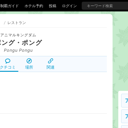
界制覇ガイド
ホテル予約
投稿
ログイン
）
/
レストラン
アニマルキングダム
ポング・ポング
Pongu Pongu
クチコミ
場所
関連