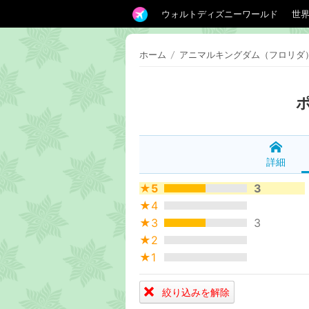
ウォルトディズニーワールド
世
ホーム
/
アニマルキングダム（フロリダ
詳細
★5
3
★4
★3
3
★2
★1
絞り込みを解除