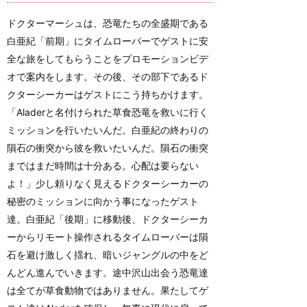
ドクターマーシュは、恐竜たちの全盛期である
白亜紀「前期」にタイムローバーでゲストに安
全な旅をしてもらうことをプロモーションビデ
オで案内をします。その後、その部下であるド
クターシーカーはゲストにこう持ちかけます。
「Aladerと名付けられた草食恐竜を救いに行く
ミッションを行いたいんだ。白亜紀の終わりの
隕石の衝突から彼を救いたいんだ。隕石の衝突
まではまだ時間は十分ある。心配は要らない
よ！」少し頼りなく見えるドクターシーカーの
秘密のミッションに向かう事になったゲスト
達。白亜紀「後期」に移動後、ドクターシーカ
ーからリモート操作されるタイムローバーは隕
石を避け激しく揺れ、暗いジャングルの中をど
んどん進んでいきます。途中沢山出会う恐竜達
は全てが草食動物ではありません。果たしてゲ