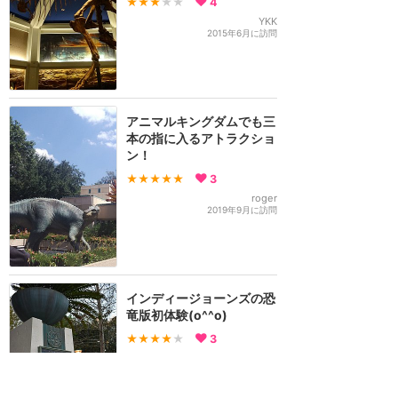
★★★
★★
4
YKK
2015年6月に訪問
アニマルキングダムでも三
本の指に入るアトラクショ
ン！
★★★★★
3
roger
2019年9月に訪問
インディージョーンズの恐
竜版初体験(o^^o)
★★★★
★
3
sana
2016年12月に訪問