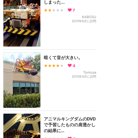
しまった...
★★
★★★
7
KABOSU
2015年6月に訪問
暗くて音が大きい。
★★★★
★
4
Tomoya
2015年4月に訪問
アニマルキングダムのDVD
で予習したものの肩透かし
の結果に…