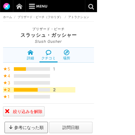
ホーム
/
ブリザード・ビーチ（フロリダ）
/
アトラクション
ブリザード・ビーチ
スラッシュ・ガッシャー
Slush Gusher
詳細
クチコミ
場所
★5
1
★4
★3
★2
2
★1
絞り込みを解除
参考になった順
訪問日順