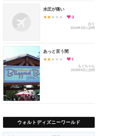
水圧が痛い
★★
★★★
3
おり
2024年3月に訪問
あっと言う間
★★
★★★
1
もぐちゃん
2016年6月に訪問
ウォルトディズニーワールド