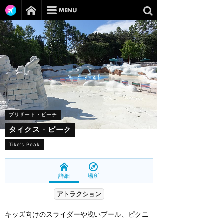
ブリザード・ビーチ
タイクス・ピーク
Tike's Peak
詳細
場所
アトラクション
キッズ向けのスライダーや浅いプール、ピクニ