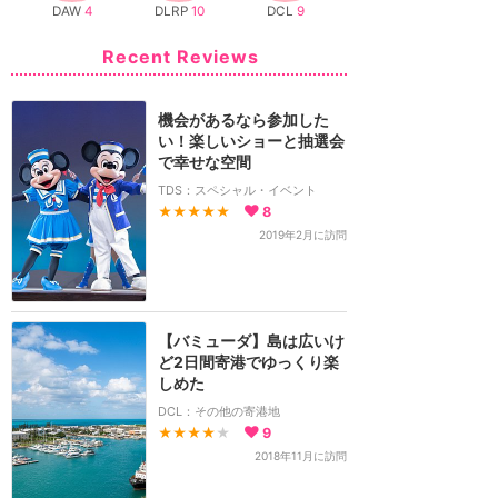
DAW
4
DLRP
10
DCL
9
Recent Reviews
機会があるなら参加した
い！楽しいショーと抽選会
で幸せな空間
TDS：スペシャル・イベント
★★★★★
8
2019年2月に訪問
【バミューダ】島は広いけ
ど2日間寄港でゆっくり楽
しめた
DCL：その他の寄港地
★★★★
★
9
2018年11月に訪問