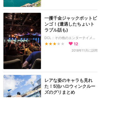
一攫千金ジャックポットビ
ンゴ！(遭遇したちょいト
ラブル話も)
DCL：その他のエンターテイメント
★★★
★★
12
2018年11月に訪問
レアな姿のキャラも見れ
た！5泊ハロウィンクルー
ズのグリまとめ
DCL：キャラクター・グリーティング
★★★★★
11
2018年10月に訪問