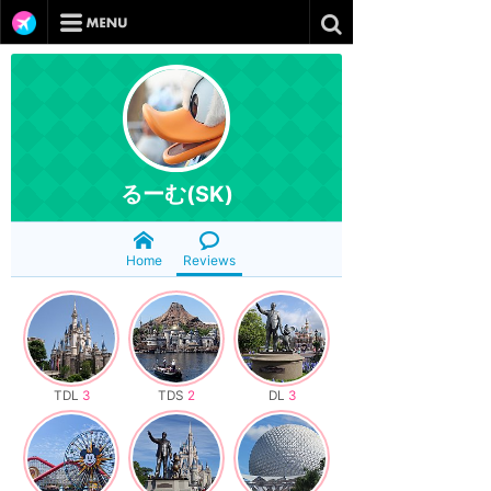
るーむ(SK)
Home
Reviews
TDL
3
TDS
2
DL
3