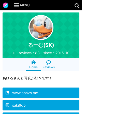
るーむ(SK)
♀ reviews：88 since：2015-10
Home
Reviews
あひるさんと写真が好きです！
www.bonvo.me
saki6dp