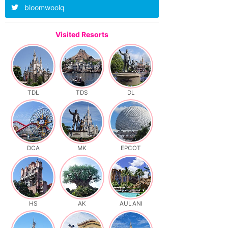
bloomwoolq
Visited Resorts
TDL
TDS
DL
DCA
MK
EPCOT
HS
AK
AULANI