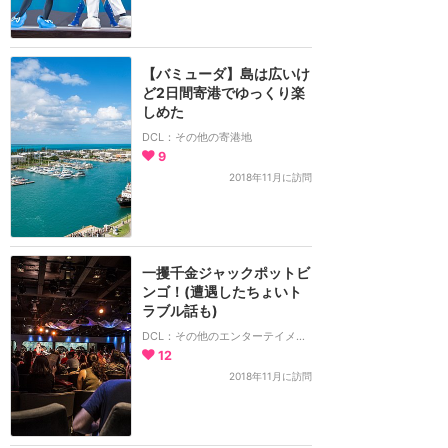
【バミューダ】島は広いけ
ど2日間寄港でゆっくり楽
しめた
DCL：その他の寄港地
9
2018年11月に訪問
一攫千金ジャックポットビ
ンゴ！(遭遇したちょいト
ラブル話も)
DCL：その他のエンターテイメント
12
2018年11月に訪問