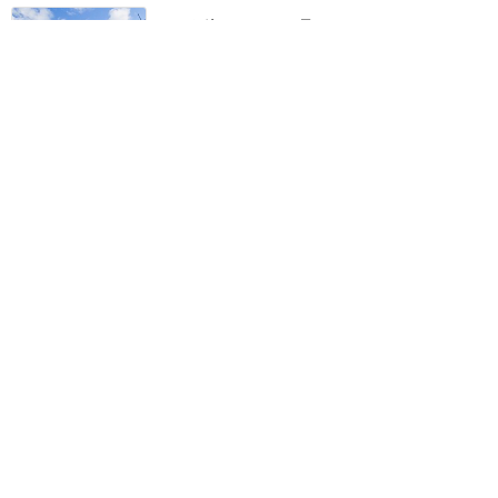
レアな姿のキャラも見れ
た！5泊ハロウィンクルー
ズのグリまとめ
DCL：キャラクター・グリーティング
11
2018年10月に訪問
NY観光との組み合わせに
も非常に便利な港！
DCL：ニューヨーク
17
2018年10月に訪問
もっと読む