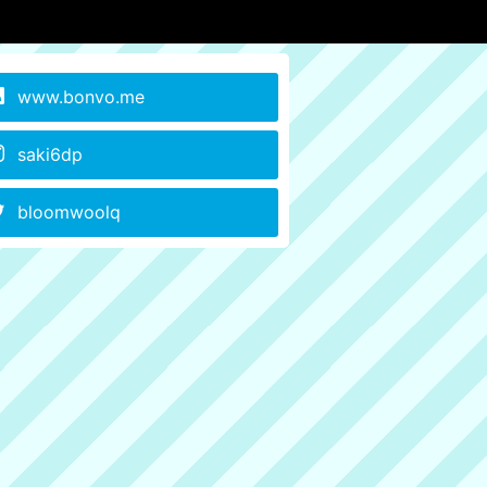
www.bonvo.me
saki6dp
bloomwoolq