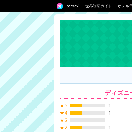
tdrnavi
世界制覇ガイド
ホテル
ディズニ
★5
1
★4
1
★3
★2
1