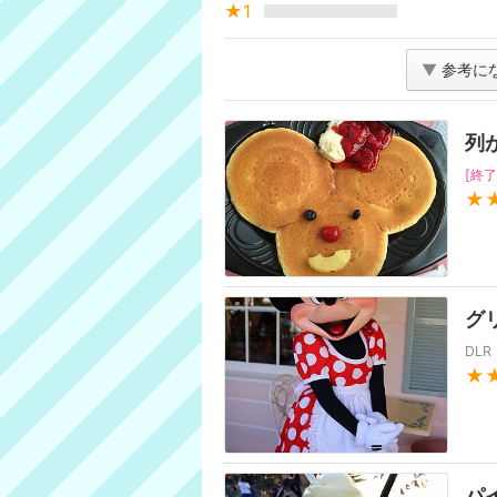
★1
▼
参考に
列
[終了
★
グ
DL
★
パ