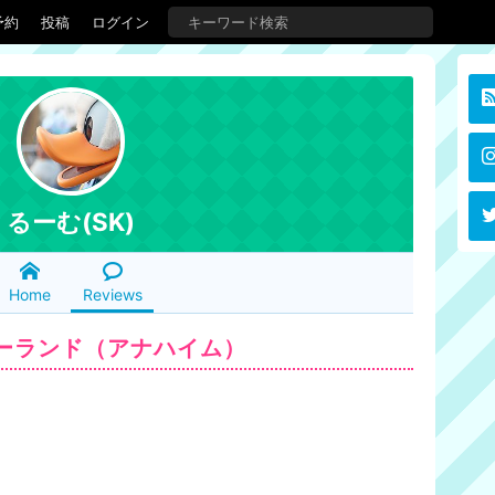
予約
投稿
ログイン
るーむ(SK)
Home
Reviews
ーランド（アナハイム）