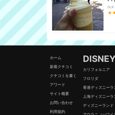
DL
★
DISNE
ホーム
新着クチコミ
カリフォルニア
クチコミを書く
フロリダ
アワード
香港ディズニーラ
サイト概要
上海ディズニーラ
お問い合わせ
ディズニーランド
利用規約
アウラニ（ハワイ