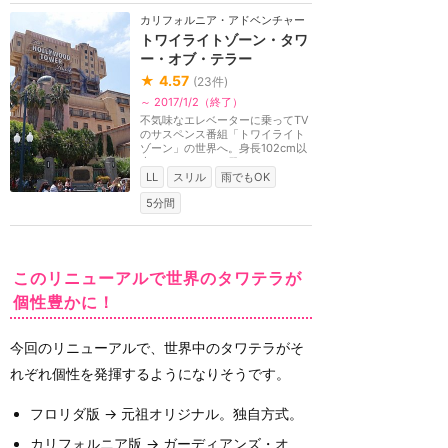
カリフォルニア・アドベンチャー
トワイライトゾーン・タワ
ー・オブ・テラー
★
4.57
(
23
件)
～ 2017/1/2（終了）
不気味なエレベーターに乗ってTV
のサスペンス番組「トワイライト
ゾーン」の世界へ。身長102cm以
上。ファストパス発...
LL
スリル
雨でもOK
5分間
このリニューアルで世界のタワテラが
個性豊かに！
今回のリニューアルで、世界中のタワテラがそ
れぞれ個性を発揮するようになりそうです。
フロリダ版 → 元祖オリジナル。独自方式。
カリフォルニア版 → ガーディアンズ・オ