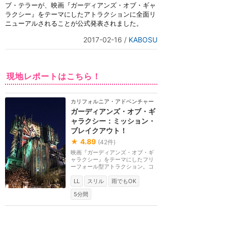
ブ・テラーが、映画『ガーディアンズ・オブ・ギャ
ラクシー』をテーマにしたアトラクションに全面リ
ニューアルされることが公式発表されました。
2017-02-16
/
KABOSU
現地レポートはこちら！
カリフォルニア・アドベンチャー
ガーディアンズ・オブ・ギ
ャラクシー：ミッション・
ブレイクアウト！
★
4.89
(
42
件)
映画『ガーディアンズ・オブ・ギ
ャラクシー』をテーマにしたフリ
ーフォール型アトラクション。コ
レクターのタニリ...
LL
スリル
雨でもOK
5分間