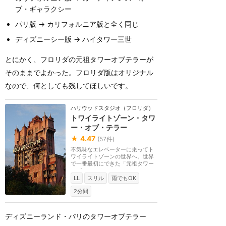
ブ・ギャラクシー
パリ版 → カリフォルニア版と全く同じ
ディズニーシー版 → ハイタワー三世
とにかく、フロリダの元祖タワーオブテラーが
そのままでよかった。フロリダ版はオリジナル
なので、何としても残してほしいです。
ハリウッドスタジオ（フロリダ）
トワイライトゾーン・タワ
ー・オブ・テラー
★
4.47
(
57
件)
不気味なエレベーターに乗ってト
ワイライトゾーンの世界へ。世界
で一番最初にできた「元祖タワー
オブテラー」で、...
LL
スリル
雨でもOK
2分間
ディズニーランド・パリのタワーオブテラー