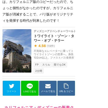
は、カリフォルニア版のコピーだったので、ち
ょっと個性がなかったのですが、カリフォルニ
ア版が消滅することで、パリ版がオリジナリテ
ィを発揮する時代が到来したのです！
ディズニーアドベンチャーワールド（パリ）
トワイライト・ゾーン・タ
ワー・オブ・テラー
★
4.56
(
19
件)
不気味なエレベーターに乗ってト
ワイライトゾーンの世界へ。身長
102cm以上。ファストパス発券所
は（マップB）です。
FP
スリル
雨でもOK
2分間
ツイート
メールで送る
URLをコピー
LINEで送る
カリフォルニア・ディズニーの新着ク