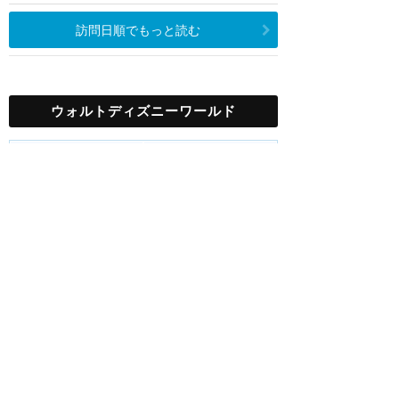
訪問日順でもっと読む
ウォルトディズニーワールド
攻略ガイド
新着クチコミ
基礎知識
個人手配マニュアル
ホテル選び
キャラダイ予約
最新スポット
マジックキングダム
アトラク
ショー
グルメ
イベント
グッズ