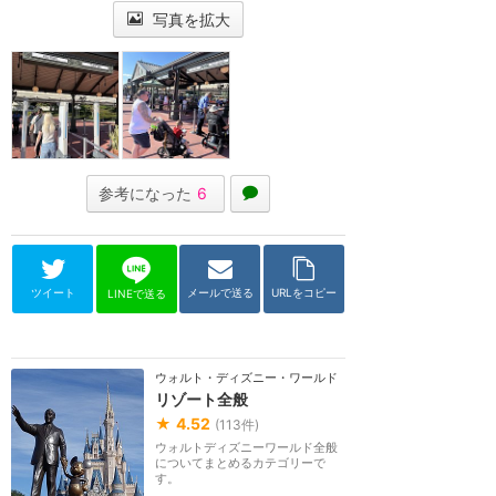
写真を拡大
参考になった
6
ツイート
メールで送る
URLをコピー
LINEで送る
ウォルト・ディズニー・ワールド（フロリダ）
リゾート全般
★
4.52
(
113
件)
ウォルトディズニーワールド全般
についてまとめるカテゴリーで
す。