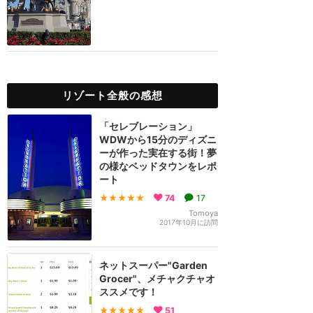
リゾート全般の感想
「セレブレーション」
WDWから15分のディズニ
ーが作った実在する街！夢
の様なベッドタウンをレポ
ート
★★★★★
74
17
Tomoya
2017年10月に訪問
ネットスーパー"Garden
Grocer"、メチャクチャオ
ススメです！
★★★★★
51