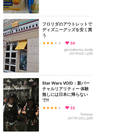
フロリダのアウトレットで
ディズニーグッズを安く買
う
★★★
★★
34
genzaburou_koda
2017年9月に訪問
Star Wars VOID：新バー
チャルリアリティー 体験
無しには日本に帰らない
で‼︎
★★★★
★
33
Tomoya
2017年12月に訪問