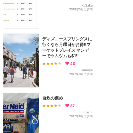
K_Saka
2018年5月に訪問
ディズニースプリングスに
行くなら月曜日がお得‼︎マ
ーケットプレイス マンデ
ーでツムツムも$1‼︎
★★★★
★
40
Tomoya
2017年3月に訪問
自炊の薦め
★★★★
★
37
hiroshi
2017年8月に訪問