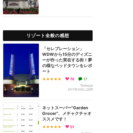
リゾート全般の感想
「セレブレーション」
WDWから15分のディズニ
ーが作った実在する街！夢
の様なベッドタウンをレポ
ート
★★★★★
74
17
Tomoya
2017年10月に訪問
ネットスーパー"Garden
Grocer"、メチャクチャオ
ススメです！
★★★★★
51