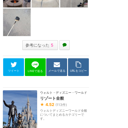
参考になった
5
ツイート
メールで送る
URLをコピー
LINEで送る
ウォルト・ディズニー・ワールド（フロリダ）
リゾート全般
★
4.52
(
113
件)
ウォルトディズニーワールド全般
についてまとめるカテゴリーで
す。