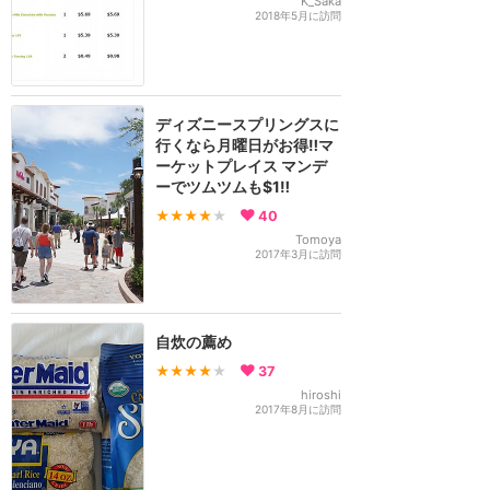
K_Saka
2018年5月に訪問
ディズニースプリングスに
行くなら月曜日がお得‼︎マ
ーケットプレイス マンデ
ーでツムツムも$1‼︎
★★★★
★
40
Tomoya
2017年3月に訪問
自炊の薦め
★★★★
★
37
hiroshi
2017年8月に訪問