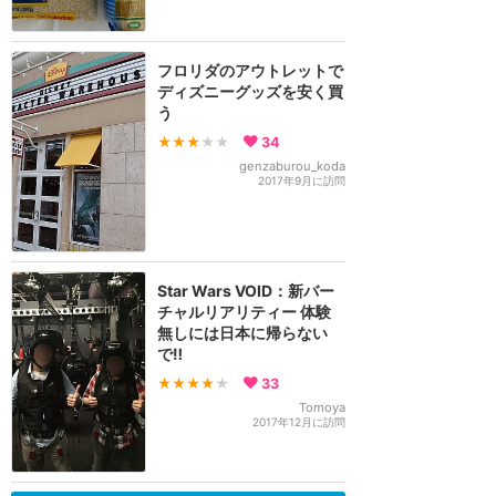
フロリダのアウトレットで
ディズニーグッズを安く買
う
★★★
★★
34
genzaburou_koda
2017年9月に訪問
Star Wars VOID：新バー
チャルリアリティー 体験
無しには日本に帰らない
で‼︎
★★★★
★
33
Tomoya
2017年12月に訪問