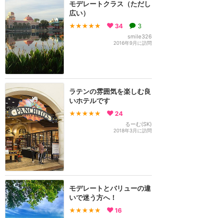
モデレートクラス（ただし
広い）
★★★★★
34
3
smile326
2016年9月に訪問
ラテンの雰囲気を楽しむ良
いホテルです
★★★★★
24
るーむ(SK)
2018年3月に訪問
モデレートとバリューの違
いで迷う方へ！
★★★★★
16