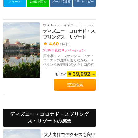
ツイート
メールで送る
URLをコピー
LINEで送る
ウォルト・ディズニー・ワールド（フロリダ）
ディズニー・コロナド・ス
プリングス・リゾート
★
4.60
(
14
件)
2019年夏にリノベーション
探検家ドン・フランシスコ・デ・
コロナドの足跡を辿りながら、ス
ペイン植民地時代のメキシコの雰
囲気を味わえるデ...
￥39,992
～
1泊1室
空室検索
ディズニー・コロナド・スプリング
ス・リゾートの感想
大人向けでアクセスも良い