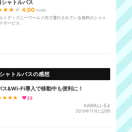
料シャトルバス
★★★
★
4.00
(
10
件)
ルトディズニーワールド内で運行されている無料のシャト
スサービス。
シャトルバスの感想
バス&Wi-Fi導入で移動中も便利に！
★★★★
23
KAWALL-E♪
2019年11月に訪問