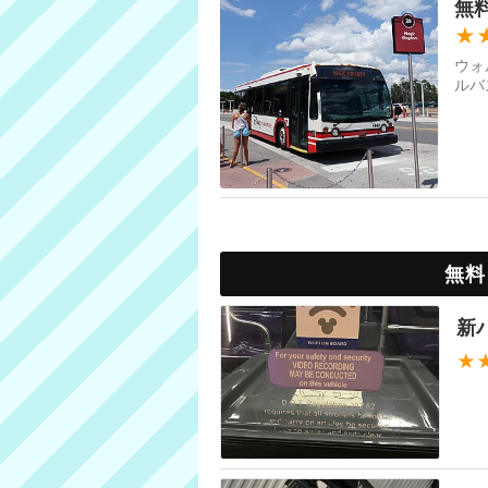
無
★
ウォ
ルバ
無料
新
★