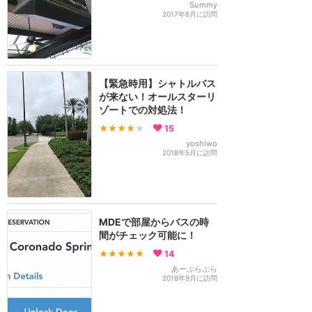
Summy
2017年6月に訪問
【緊急時用】シャトルバス
が来ない！オールスターリ
ゾートでの対処法！
★★★★
★
15
yoshiwo
2018年5月に訪問
MDEで部屋からバスの時
間がチェック可能に！
★★★★★
14
あーぶらぶら
2018年9月に訪問