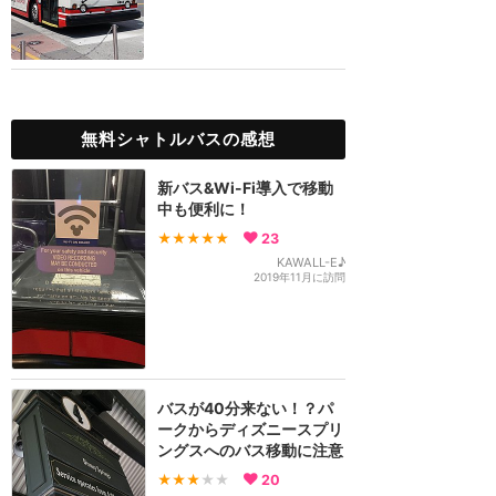
無料シャトルバスの感想
新バス&Wi-Fi導入で移動
中も便利に！
★★★★★
23
KAWALL-E♪
2019年11月に訪問
バスが40分来ない！？パ
ークからディズニースプリ
ングスへのバス移動に注意
★★★
★★
20