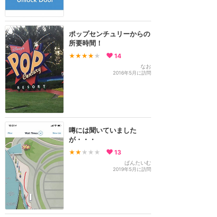
ポップセンチュリーからの
所要時間！
★★★★
★
14
なお
2016年5月に訪問
噂には聞いていました
が・・・
★★
★★★
13
ぱんたいむ
2019年5月に訪問