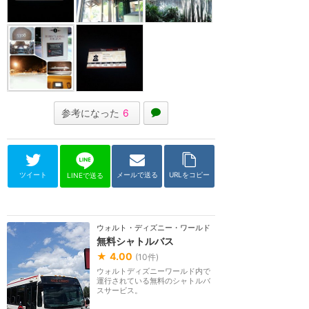
参考になった
6
ツイート
メールで送る
URLをコピー
LINEで送る
ウォルト・ディズニー・ワールド（フロリダ）
無料シャトルバス
★
4.00
(
10
件)
ウォルトディズニーワールド内で
運行されている無料のシャトルバ
スサービス。