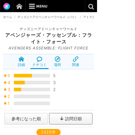
ホーム
/
ディズニーアドベンチャーワールド（パリ）
/
アトラクション
ディズニーアドベンチャーワールド
アベンジャーズ・アッセンブル：フラ
イト・フォース
AVENGERS ASSEMBLE: FLIGHT FORCE
詳細
クチコミ
場所
関連
★5
5
★4
3
★3
2
★2
★1
参考になった順
訪問日順
2025年