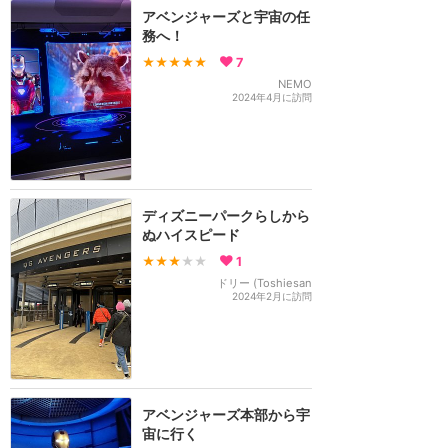
アベンジャーズと宇宙の任
務へ！
★★★★★
7
NEMO
2024年4月に訪問
ディズニーパークらしから
ぬハイスピード
★★★
★★
1
ドリー (Toshiesan
2024年2月に訪問
アベンジャーズ本部から宇
宙に行く