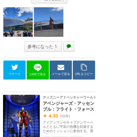
参考になった
1
ツイート
メールで送る
URLをコピー
LINEで送る
ディズニーアドベンチャーワールド（パリ）
アベンジャーズ・アッセン
ブル：フライト・フォース
★
4.30
(
10
件)
アイアンマンやキャプテンマーベ
ルとともに宇宙の危機を回避する
ためのミッションに参加する、屋
内型ローラーコー...