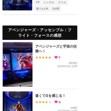
FP
シングル
スリル
雨でもOK
2分間
アベンジャーズ・アッセンブル：フ
ライト・フォースの感想
アベンジャーズと宇宙の任
務へ！
★★★★★
7
NEMO
2024年4月に訪問
速くてGを感じる！
★★★★
★
4
aaaki
2023年8月に訪問