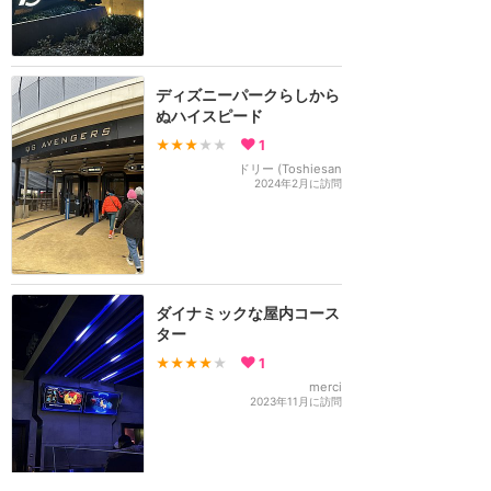
ディズニーパークらしから
ぬハイスピード
★★★
★★
1
ドリー (Toshiesan
2024年2月に訪問
ダイナミックな屋内コース
ター
★★★★
★
1
merci
2023年11月に訪問