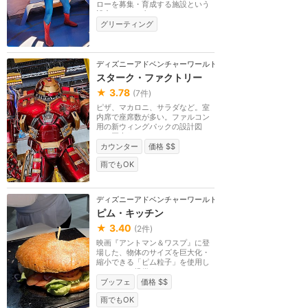
ローを募集・育成する施設という
設定。エリア内で...
グリーティング
ディズニーアドベンチャーワールド（パリ）
スターク・ファクトリー
★
3.78
(
7
件)
ピザ、マカロニ、サラダなど。室
内席で座席数が多い。ファルコン
用の新ウィングパックの設計図
や、巨大なハルクバ...
カウンター
価格 $$
雨でもOK
ディズニーアドベンチャーワールド（パリ）
ピム・キッチン
★
3.40
(
2
件)
映画『アントマン＆ワスプ』に登
場した、物体のサイズを巨大化・
縮小できる「ピム粒子」を使用し
たフードを提供す...
ブッフェ
価格 $$
雨でもOK