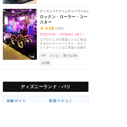
ディズニーアドベンチャーワールド（パリ）
ロックン・ローラー・コー
スター
★
4.28
(
15
件)
2002/3/16 ～ 2019/9/1（終了）
エアロスミスの音楽とともに疾走
するローラーコースター。ロケッ
トスタートとともに宙返りを繰り
返すのでメガネや...
FP
スリル
雨でもOK
2分間
ディズニーランド・パリ
攻略ガイド
新着クチコミ
基礎知識
個人手配マニュアル
ホテル選び
キャラダイ予約