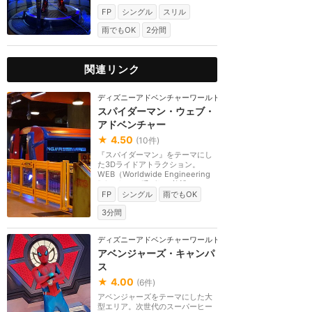
内型ローラーコー...
FP
シングル
スリル
雨でもOK
2分間
関連リンク
ディズニーアドベンチャーワールド（パリ）
スパイダーマン・ウェブ・
アドベンチャー
★
4.50
(
10
件)
『スパイダーマン』をテーマにし
た3Dライドアトラクション。
WEB（Worldwide Engineering
Brigade）と呼ばれる施設...
FP
シングル
雨でもOK
3分間
ディズニーアドベンチャーワールド（パリ）
アベンジャーズ・キャンパ
ス
★
4.00
(
6
件)
アベンジャーズをテーマにした大
型エリア。次世代のスーパーヒー