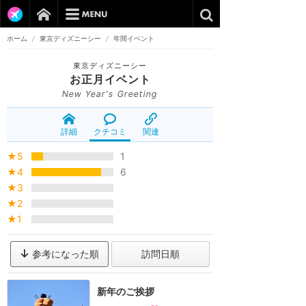
ホーム
/
東京ディズニーシー
/
年間イベント
東京ディズニーシー
お正月イベント
New Year's Greeting
詳細
クチコミ
関連
★5
1
★4
6
★3
★2
★1
参考になった順
訪問日順
新年のご挨拶