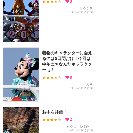
★★★★
★
8
しゃまれ
2018年1月に訪問
着物のキャラクターに会え
るのは5日間だけ！今回は
申年にちなんだキャラクタ
ーも！
★★★★
★
5
えり
2016年1月に訪問
お手を拝借！
★★★★
★
4
もると・ねずみー
2016年1月に訪問