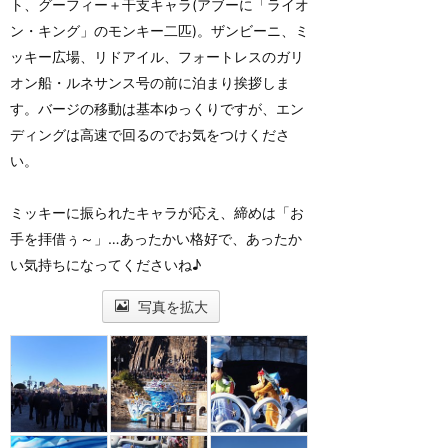
ト、グーフィー＋干支キャラ(アブーに「ライオ
ン・キング」のモンキー二匹)。ザンビーニ、ミ
ッキー広場、リドアイル、フォートレスのガリ
オン船・ルネサンス号の前に泊まり挨拶しま
す。バージの移動は基本ゆっくりですが、エン
ディングは高速で回るのでお気をつけくださ
い。
ミッキーに振られたキャラが応え、締めは「お
手を拝借ぅ～」…あったかい格好で、あったか
い気持ちになってくださいね♪
写真を拡大