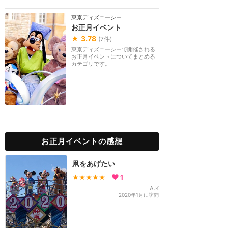
東京ディズニーシー
お正月イベント
★
3.78
(
7
件)
東京ディズニーシーで開催される
お正月イベントについてまとめる
カテゴリです。
お正月イベントの感想
凧をあげたい
★★★★★
1
A.K
2020年1月に訪問