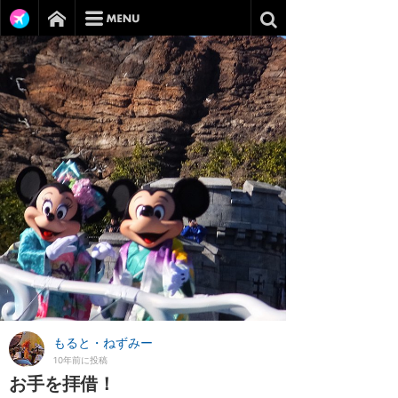
もると・ねずみー
10年前に投稿
お手を拝借！