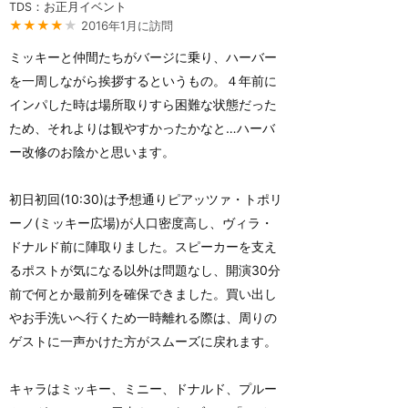
TDS：お正月イベント
★★★★
★
2016年1月に訪問
ミッキーと仲間たちがバージに乗り、ハーバー
を一周しながら挨拶するというもの。４年前に
インパした時は場所取りすら困難な状態だった
ため、それよりは観やすかったかなと…ハーバ
ー改修のお陰かと思います。
初日初回(10:30)は予想通りピアッツァ・トポリ
ーノ(ミッキー広場)が人口密度高し、ヴィラ・
ドナルド前に陣取りました。スピーカーを支え
るポストが気になる以外は問題なし、開演30分
前で何とか最前列を確保できました。買い出し
やお手洗いへ行くため一時離れる際は、周りの
ゲストに一声かけた方がスムーズに戻れます。
キャラはミッキー、ミニー、ドナルド、プルー