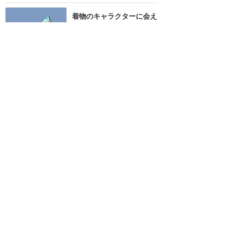
着物のキャラクターに会え
るのは5日間だけ！今回は
申年にちなんだキャラクタ
ーも！
★★★★
★
5
えり
2016年1月に訪問
お手を拝借！
★★★★
★
4
もると・ねずみー
2016年1月に訪問
1月4日(日)1回目公演