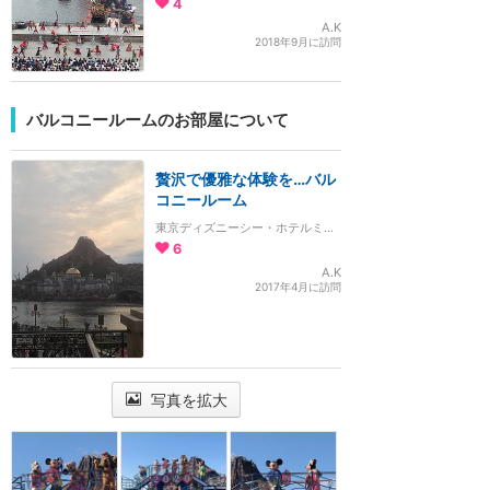
4
A.K
2018年9月に訪問
バルコニールームのお部屋について
贅沢で優雅な体験を…バル
コニールーム
東京ディズニーシー・ホテルミラコスタ
6
A.K
2017年4月に訪問
写真を拡大