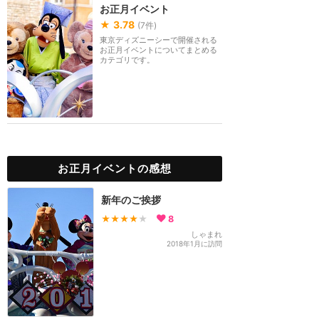
お正月イベント
★
3.78
(
7
件)
東京ディズニーシーで開催される
お正月イベントについてまとめる
カテゴリです。
お正月イベントの感想
新年のご挨拶
★★★★
★
8
しゃまれ
2018年1月に訪問