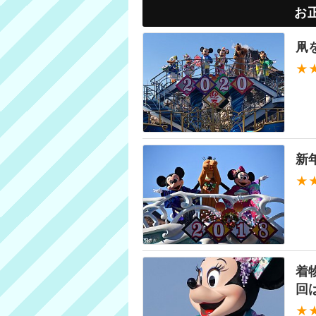
お
凧
★
新
★
着
回
★