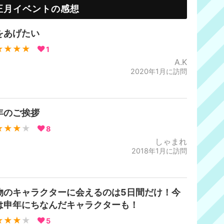
正月イベントの感想
をあげたい
★★★★
1
A.K
2020年1月に訪問
年のご挨拶
★★★
★
8
しゃまれ
2018年1月に訪問
物のキャラクターに会えるのは5日間だけ！今
は申年にちなんだキャラクターも！
★★★
★
5