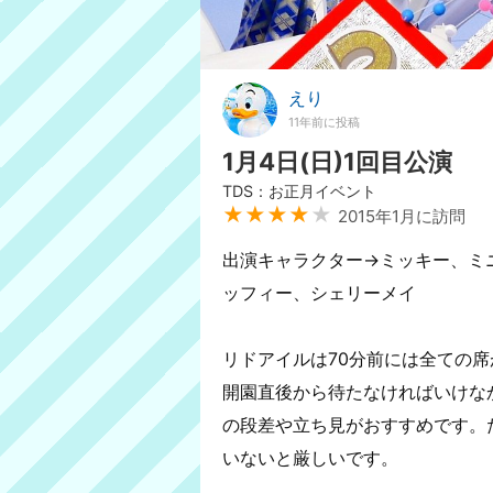
えり
11年前に投稿
1月4日(日)1回目公演
TDS：お正月イベント
★★★★
★
2015年1月に訪問
出演キャラクター→ミッキー、ミ
ッフィー、シェリーメイ
リドアイルは70分前には全ての
開園直後から待たなければいけな
の段差や立ち見がおすすめです。
いないと厳しいです。