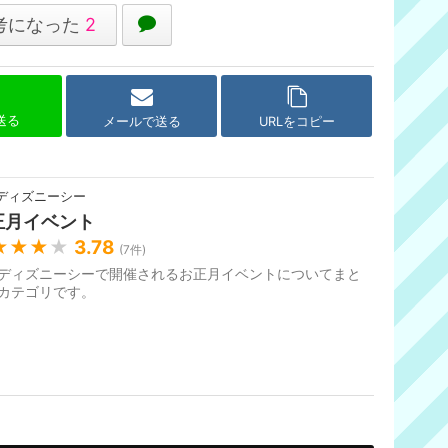
考になった
2
で送る
メールで送る
URLをコピー
ディズニーシー
正月イベント
★★★
★
3.78
(
7
件)
ディズニーシーで開催されるお正月イベントについてまと
カテゴリです。