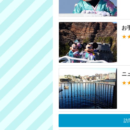
お
★
ニ
★
訪