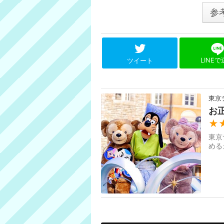
参
LINE
ツイート
東京
お
★
東京
める