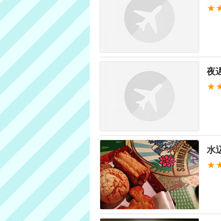
★
夜
★
水
★