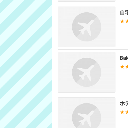
自
★
Bak
★
ホ
★