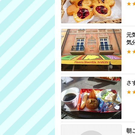
★
元
気分
★
さ
★
朝