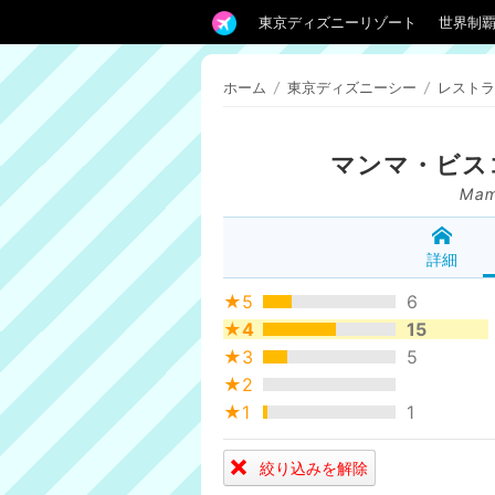
東京ディズニーリゾート
世界制
ホーム
/
東京ディズニーシー
/
レストラ
マンマ・ビス
Mam
詳細
★5
6
★4
15
★3
5
★2
★1
1
絞り込みを解除