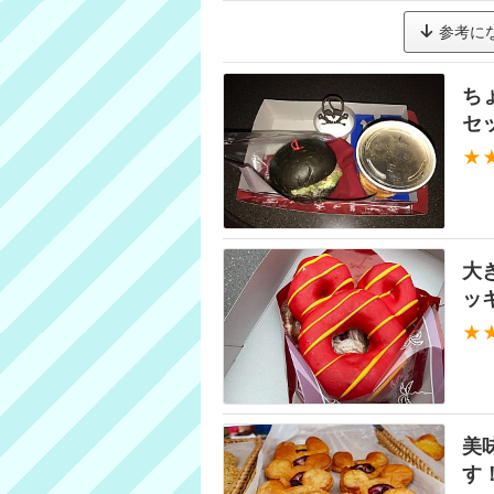
参考に
ち
セ
★
大
ッ
★
美
す