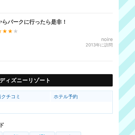
からパークに行ったら是非！
★★★
★
noire
2013年に訪問
ディズニーリゾート
着クチコミ
ホテル予約
ド