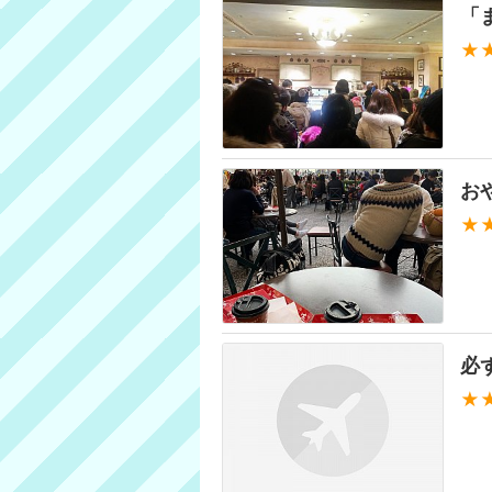
「
★
お
★
必
★