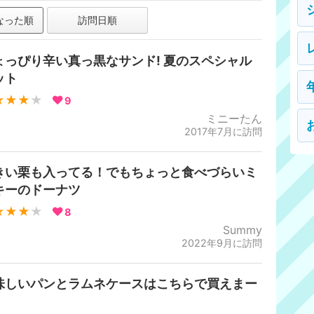
なった順
訪問日順
ょっぴり辛い真っ黒なサンド! 夏のスペシャル
ット
★★★
★
9
ミニーたん
2017年7月に訪問
きい栗も入ってる！でもちょっと食べづらいミ
キーのドーナツ
★★★
★
8
Summy
2022年9月に訪問
味しいパンとラムネケースはこちらで買えまー
！