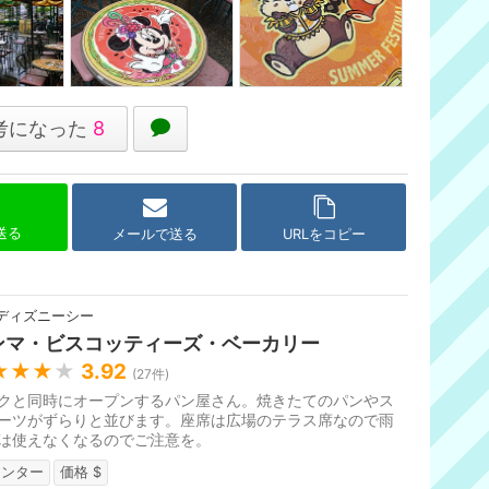
考になった
8
で送る
メールで送る
URLをコピー
ディズニーシー
ンマ・ビスコッティーズ・ベーカリー
★★★
★
3.92
(
27
件)
クと同時にオープンするパン屋さん。焼きたてのパンやス
ーツがずらりと並びます。座席は広場のテラス席なので雨
は使えなくなるのでご注意を。
ウンター
価格 $