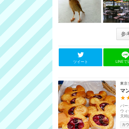
参
LINE
ツイート
東京
マ
★
パー
ウィ
天時
カ