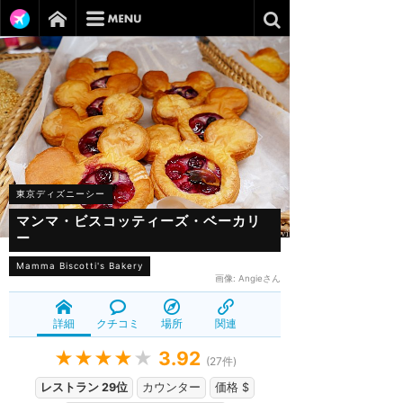
東京ディズニーシー
マンマ・ビスコッティーズ・ベーカリ
ー
Mamma Biscotti's Bakery
画像:
Angieさん
詳細
クチコミ
場所
関連
★★★★
★
3.92
(
27
件)
レストラン 29位
カウンター
価格 $