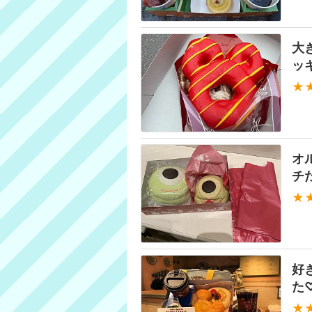
大
ッ
★
オ
チ
★
好
た
★