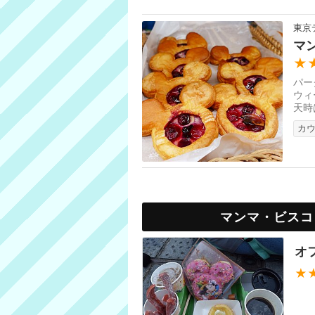
東京
マ
★
パー
ウィ
天時
カ
マンマ・ビスコ
オ
★