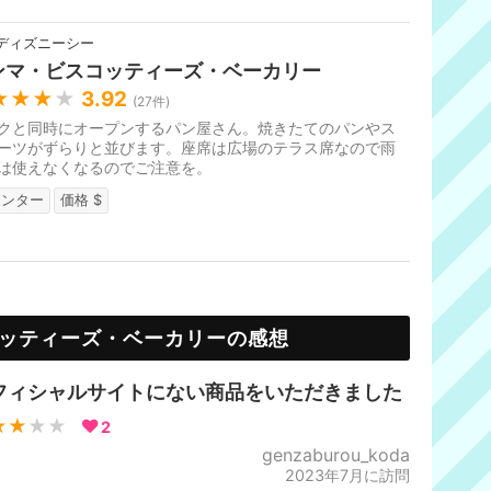
ディズニーシー
ンマ・ビスコッティーズ・ベーカリー
★★★
★
3.92
(
27
件)
クと同時にオープンするパン屋さん。焼きたてのパンやス
ーツがずらりと並びます。座席は広場のテラス席なので雨
は使えなくなるのでご注意を。
ウンター
価格 $
ッティーズ・ベーカリーの感想
フィシャルサイトにない商品をいただきました
★★
★★
2
genzaburou_koda
2023年7月に訪問