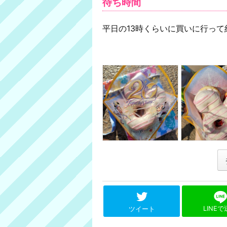
待ち時間
平日の13時くらいに買いに行って
LINE
ツイート