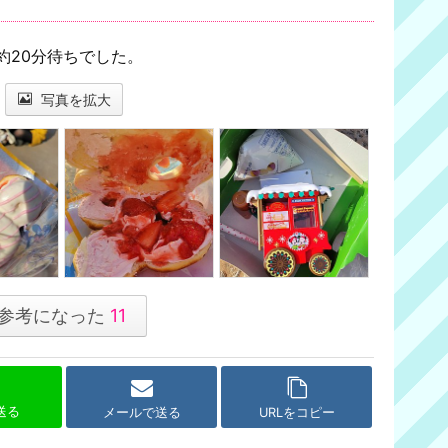
約20分待ちでした。
写真を拡大
参考になった
11
で送る
メールで送る
URLをコピー