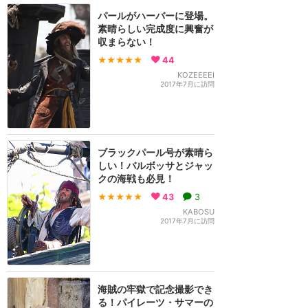
パールがハーバーに登場。
素晴らしい完成度に興奮が
収まらない！
★★★★★
44
KOZEEEEI
2017年7月に訪問
ブラックパール号が素晴ら
しい！バルボッサとジャッ
クの海戦も必見！
★★★★★
43
3
KABOSU
2017年7月に訪問
海賊の牢獄で記念撮影でき
る！パイレーツ・サマーの