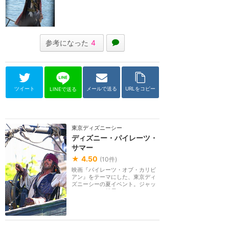
参考になった
4
ツイート
メールで送る
URLをコピー
LINEで送る
東京ディズニーシー
ディズニー・パイレーツ・
サマー
★
4.50
(
10
件)
映画『パイレーツ・オブ・カリビ
アン』をテーマにした、東京ディ
ズニーシーの夏イベント。ジャッ
ク・スパロウ船長...