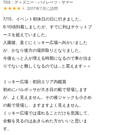
TDS：ディズニー・パイレーツ・サマー
★★★★
★
2017年7月に訪問
7/15、イベント初休日の日に行きました。
6:10頃到着しましたが、すでに列はチケットブ
ースを超えていました。
入園後、直ぐにミッキー広場へ向かいました
が、かなり後方の場所取りとなりました。
今後もっと人が増える時期になるので車か泊ま
りでないと難しくなるのでは…と震えます＞＜
ミッキー広場：初回エリア内鑑賞
初めにバルボッサが大き目の船で登場します
が、よく見えません。その後ジャックも小さめ
の船で登場し、ますますよく見えません。
ミッキー広場では濡れることだけを意識して、
全貌を見るのはあきらめた方がいいと思いま
す。