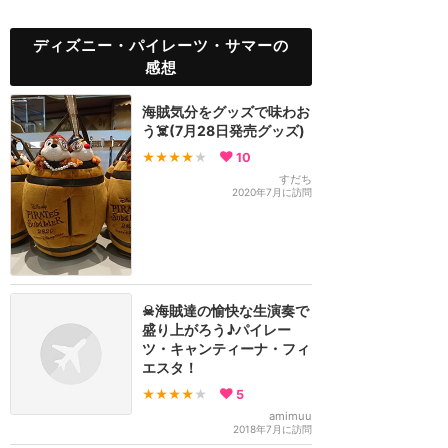
ディズニー・パイレーツ・サマーの
感想
海賊気分をグッズで味わお
う☠️(7月28日発売グッズ)
★★★★
★
10
すだち
2020年7月に訪問
☠海賊達の愉快な生演奏で
盛り上がろう♪パイレー
ツ・キャンティーナ・フィ
エスタ！
★★★★
★
5
amimuu
2018年7月に訪問