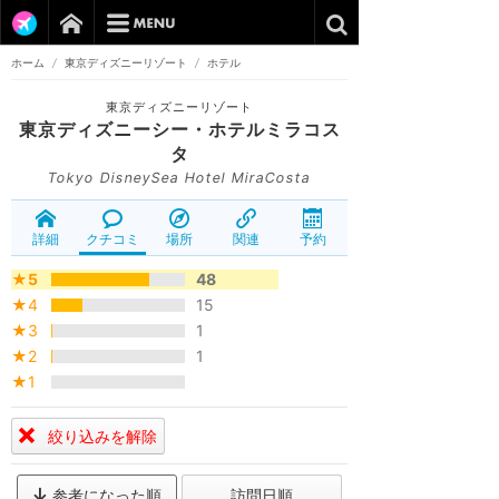
ホーム
/
東京ディズニーリゾート
/
ホテル
東京ディズニーリゾート
東京ディズニーシー・ホテルミラコス
タ
Tokyo DisneySea Hotel MiraCosta
詳細
クチコミ
場所
関連
予約
★5
48
★4
15
★3
1
★2
1
★1
絞り込みを解除
参考になった順
訪問日順