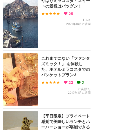
やはりミラコスタ・スイー
トの景観はバツグン！
★★★★★
25
Luke
2021年10月に訪問
これまでにない「ファンタ
ズミック！」 を体験し
た、ホテルミラコスタでの
バンケットプラン♪
★★★★★
23
2
にあぽん
2017年1月に訪問
【平日限定】プライベート
感覚で美味しいランチとハ
ーバーショーが堪能できる