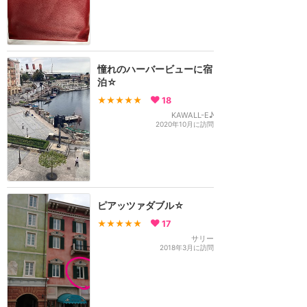
憧れのハーバービューに宿
泊☆
★★★★★
18
KAWALL-E♪
2020年10月に訪問
ピアッツァダブル☆
★★★★★
17
サリー
2018年3月に訪問