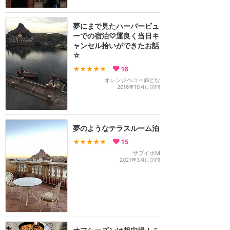
夢にまで見たハーバービュ
ーでの宿泊♡運良く当日キ
ャンセル拾いができたお話
☆
★★★★★
16
オレンジペコー@どな
2016年10月に訪問
夢のようなテラスルーム泊
★★★★★
15
サブイボM
2021年3月に訪問