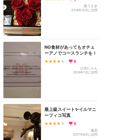
黒うさぎ
2018年10月に訪問
NG食材があってもオチェ
ーアノでコースランチを！
★★★★
★
6
ひめにゃん
2019年1月に訪問
最上級スイート✨イルマニ
ーフィコ写真
★★★★
★
6
逢恋
2017年8月に訪問