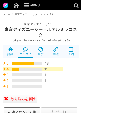
ホーム
/
東京ディズニーリゾート
/
ホテル
東京ディズニーリゾート
東京ディズニーシー・ホテルミラコス
タ
Tokyo DisneySea Hotel MiraCosta
詳細
クチコミ
場所
関連
予約
★5
48
★4
15
★3
1
★2
1
★1
絞り込みを解除
参考になった順
訪問日順