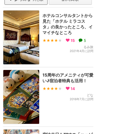
ホテルコンサルタントから
見た「ホテル ミラコス
タ」の良かったところ、イ
マイチなところ
★★★★
★
15
5
るみ旅
2021年4月に訪問
15周年のアメニティが可愛
い♪宿泊者特典も活用！
★★★★
★
14
どな
2016年7月に訪問