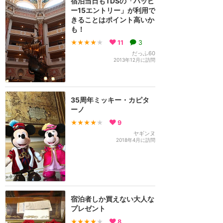
宿泊当日もTDSの「ハッピ
ー15エントリー」が利用で
きることはポイント高いか
も！
★★★★
★
11
3
だっふ60
2013年12月に訪問
35周年ミッキー・カピタ
ーノ
★★★★
★
9
ヤギンヌ
2018年4月に訪問
宿泊者しか買えない大人な
プレゼント
★★★★
★
8