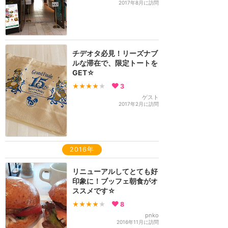
2017年8月に訪問
チデオタ必見！リーズナブ
ルな滞在で、限定トートを
GET☆
★★★★
★
3
ゲスト
2017年2月に訪問
2016年
リニューアルしてとても好
印象に！ブッフェ朝食がオ
ススメです☆
★★★★
★
8
pnko
2016年11月に訪問