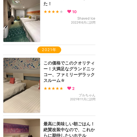
た！
★★★★
★
10
Shaved Ice
2022年6月に訪問
2021年
この価格でこのクオリティ
ー！大満足なグランドニッ
コー、ファミリーデラック
スルーム☆
★★★★★
2
プルちゃん
2021年11月に訪問
最高に美味しい朝ごはん！
絶賛改装中なので、これか
らに期待したいホテル