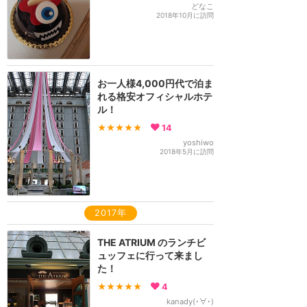
どなこ
2018年10月に訪問
お一人様4,000円代で泊ま
れる格安オフィシャルホテ
ル！
★★★★★
14
yoshiwo
2018年5月に訪問
2017年
THE ATRIUM のランチビ
ュッフェに行って来まし
た！
★★★★★
4
kanady(･∀･)