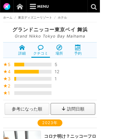
ホーム
/
東京ディズニーリゾート
/
ホテル
グランドニッコー東京ベイ 舞浜
Grand Nikko Tokyo Bay Maihama
詳細
クチコミ
場所
予約
★5
5
★4
12
★3
1
★2
★1
参考になった順
訪問日順
2023年
コロナ明け？ニッコーフロ