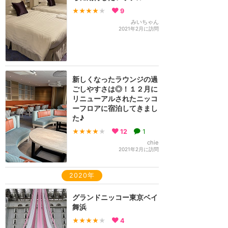
★★★★
★
9
みいちゃん
2021年2月に訪問
新しくなったラウンジの過
ごしやすさは◎！１２月に
リニューアルされたニッコ
ーフロアに宿泊してきまし
た♪
★★★★
★
12
1
chie
2021年2月に訪問
2020年
グランドニッコー東京ベイ
舞浜
★★★★
★
4