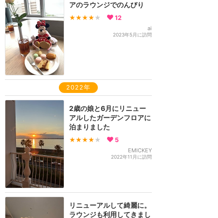
アのラウンジでのんびり
★★★★
★
12
ai
2023年5月に訪問
2022年
2歳の娘と6月にリニュー
アルしたガーデンフロアに
泊まりました
★★★★
★
5
EMICKEY
2022年11月に訪問
リニューアルして綺麗に。
ラウンジも利用してきまし