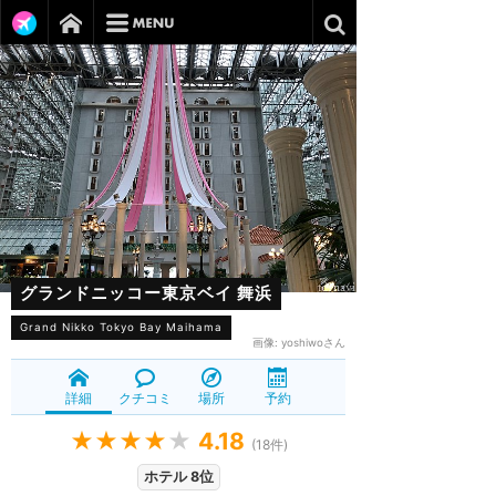
グランドニッコー東京ベイ 舞浜
Grand Nikko Tokyo Bay Maihama
画像:
yoshiwoさん
詳細
クチコミ
場所
予約
★★★★
★
4.18
(
18
件)
ホテル 8位