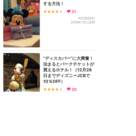
する方法！
★★★★
★
21
KOZEEEEI
2016年7月に訪問
“ディスカバー“に大興奮！
泊まるとパークチケットが
買えるホテル！（12月28
日までディズニーJCBで
10％OFF）
★★★★
★
20
すだち
2021年10月に訪問
とにかくかわいいホテル💓
★★★★★
16
miyu