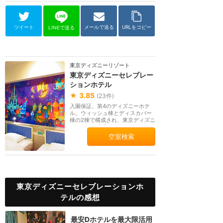
ツイート
メールで送る
URLをコピー
LINEで送る
東京ディズニーリゾート
東京ディズニーセレブレー
ションホテル
★
3.85
(
23
件)
入園保証。第4のディズニーホテ
ル。ウィッシュ棟とディスカバー
棟の2棟で構成され、東京ディズニ
ーランドや東京デ...
空室検索
東京ディズニーセレブレーションホ
テルの感想
最安Dホテルを最大限活用