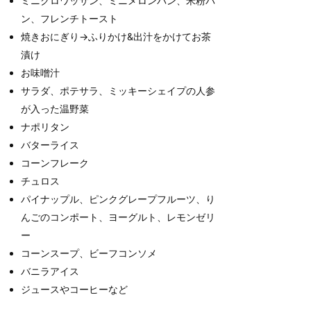
ミニクロワッサン、ミニメロンパン、米粉パ
ン、フレンチトースト
焼きおにぎり→ふりかけ&出汁をかけてお茶
漬け
お味噌汁
サラダ、ポテサラ、ミッキーシェイプの人参
が入った温野菜
ナポリタン
バターライス
コーンフレーク
チュロス
パイナップル、ピンクグレープフルーツ、り
んごのコンポート、ヨーグルト、レモンゼリ
ー
コーンスープ、ビーフコンソメ
バニラアイス
ジュースやコーヒーなど