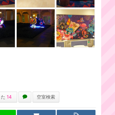
った
14
空室検索