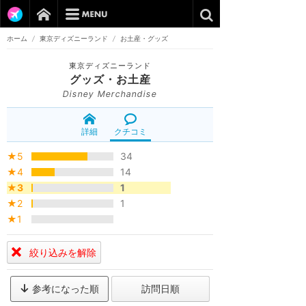
ホーム
/
東京ディズニーランド
/
お土産・グッズ
東京ディズニーランド
グッズ・お土産
Disney Merchandise
詳細
クチコミ
★5
34
★4
14
★3
1
★2
1
★1
絞り込みを解除
参考になった順
訪問日順