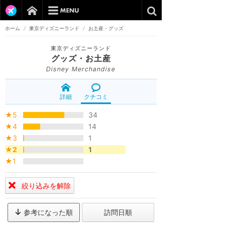
ホーム
/
東京ディズニーランド
/
お土産・グッズ
東京ディズニーランド
グッズ・お土産
Disney Merchandise
詳細
クチコミ
★5
34
★4
14
★3
1
★2
1
★1
絞り込みを解除
参考になった順
訪問日順