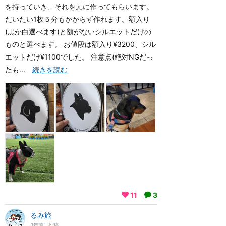
を持っていき、それを元に作ってもらいます。
だいたい1枚５分もかからず作れます。額入り
(黒か白選べます)と額がないシルエットだけの
ものと選べます。 お値段は額入り¥3200、シル
エットだけ¥1100でした。 注意点(絶対NGだっ
たも...
続きを読む
11
3
るみ旅
3年前に投稿