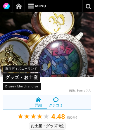
東京ディズニーランド
グッズ・お土産
Disney Merchandise
画像:
Sennaさん
詳細
クチコミ
★★★★
★
4.48
(
50
件)
お土産・グッズ 1位