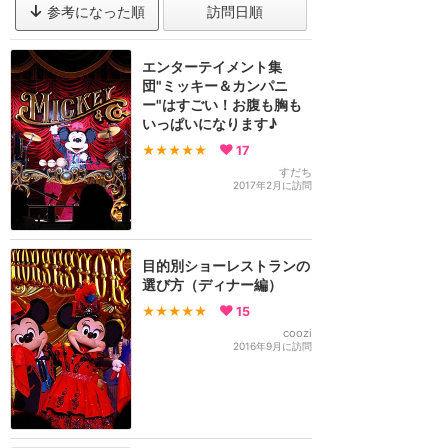
参考になった順
訪問日順
エンターテイメント集
団"ミッキー＆カンパニ
ー"はすごい！お腹も胸も
いっぱいになります♪
★★★★★
17
すだち
2017年2月に訪問
目的別ショーレストランの
選び方（ディナー編）
★★★★★
15
coozi
2016年9月に訪問