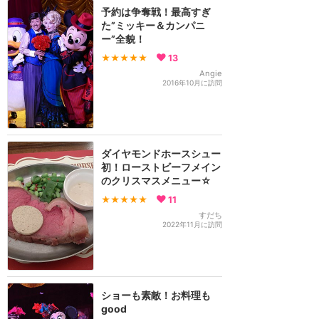
予約は争奪戦！最高すぎ
た”ミッキー＆カンパニ
ー”全貌！
★★★★★
13
Angie
2016年10月に訪問
ダイヤモンドホースシュー
初！ローストビーフメイン
のクリスマスメニュー☆
★★★★★
11
すだち
2022年11月に訪問
ショーも素敵！お料理も
good