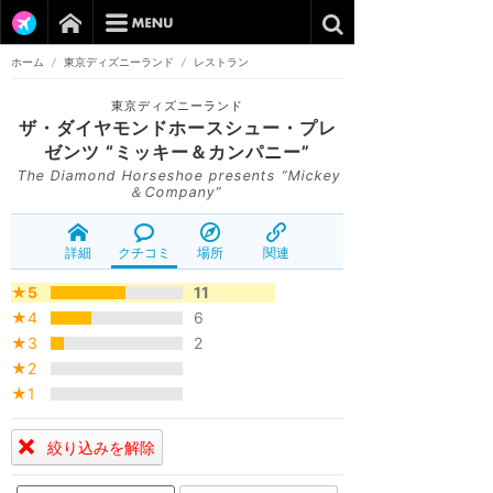
ホーム
/
東京ディズニーランド
/
レストラン
東京ディズニーランド
ザ・ダイヤモンドホースシュー・プレ
ゼンツ “ミッキー＆カンパニー”
The Diamond Horseshoe presents “Mickey
＆Company”
詳細
クチコミ
場所
関連
★5
11
★4
6
★3
2
★2
★1
絞り込みを解除