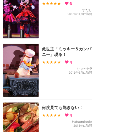
★★★★★
6
すだし
2015年11月に訪問
救世主「ミッキー＆カンパ
ニー」現る！
★★★★★
4
りょ〜たP
2016年6月に訪問
何度見ても飽きない！
★★★★★
4
Hatsuminnie
2013年に訪問