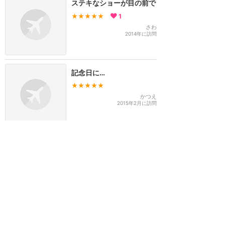
ステキなショーが目の前で
★★★★★
1
さわ
2014年に訪問
記念日に…
★★★★★
かつえ
2015年2月に訪問
東京ディズニーリゾート
攻略ガイド
新着クチコミ
ホテル予約
最新スポット