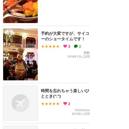
予約が大変ですが、サイコ
ーのショータイムです！
★★★★★
3
2
美帆
2016年1月に訪問
時間を忘れちゃう楽しいひ
ととき(^.^)
★★★★★
2
hitomixxx
2013年に訪問