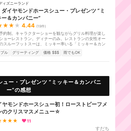
ディズニーランド
・ダイヤモンドホースシュー・プレゼンツ “ミ
キー＆カンパニー”
★★★
★
4.44
(
19
件)
予約制。キャラクターショーを観ながらグリル料理が楽し
ショーレストラン。ディナーのみ。レストランの女性オー
のスルーフットスーは、ミッキー率いる「ミッキー＆カン
ー」を招待し、一夜限りの...
ーブル
グリーティング
価格 $$$
雨でもOK
シュー・プレゼンツ “ミッキー＆カンパニ
ー”の感想
イヤモンドホースシュー初！ローストビーフメ
ンのクリスマスメニュー☆
★★★★
11
すだち