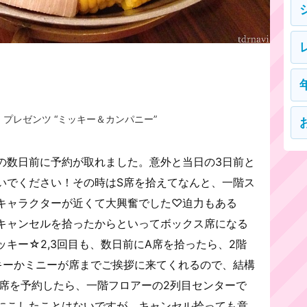
プレゼンツ “ミッキー＆カンパニー”
の数日前に予約が取れました。意外と当日の3日前と
いでください！その時はS席を拾えてなんと、一階ス
キャラクターが近くて大興奮でした♡迫力もある
キャンセルを拾ったからといってボックス席になる
キー☆2,3回目も、数日前にA席を拾ったら、2階
キーかミニーが席までご挨拶に来てくれるので、結構
S席を予約したら、一階フロアーの2列目センターで
にこしたことはないですが、キャンセル拾っても意