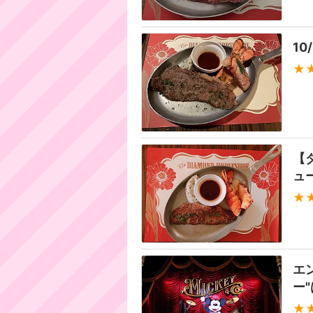
1
★
【
ュ
★
エ
ー
★