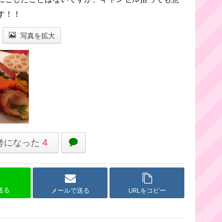
す！！
写真を拡大
考になった
4
で送る
メールで送る
URLをコピー