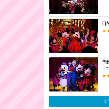
目
★
予
ー
★
訪