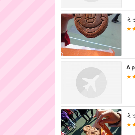
ミ
★
A p
★
ミ
★