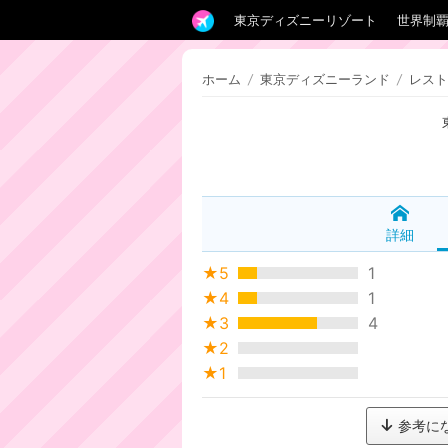
東京ディズニーリゾート
世界制
ホーム
/
東京ディズニーランド
/
レスト
詳細
★5
1
★4
1
★3
4
★2
★1
参考に