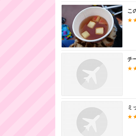
こ
★
チ
★
ミ
★