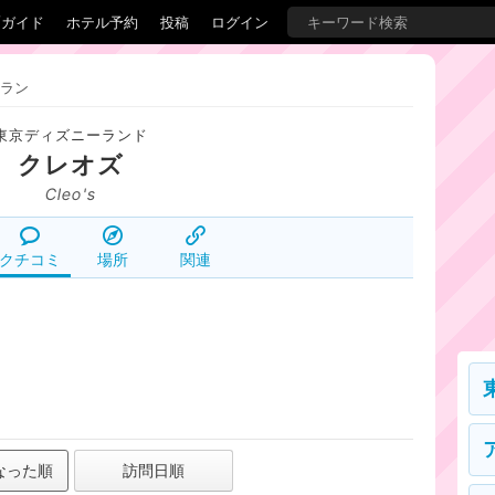
覇ガイド
ホテル予約
投稿
ログイン
ラン
東京ディズニーランド
クレオズ
Cleo's
クチコミ
場所
関連
なった順
訪問日順