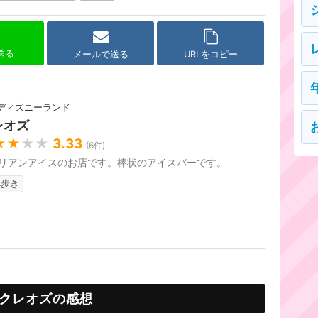
で送る
メールで送る
URLをコピー
ディズニーランド
レオズ
★★
★★
3.33
(
6
件)
リアンアイスのお店です。棒状のアイスバーです。
べ歩き
クレオズの感想