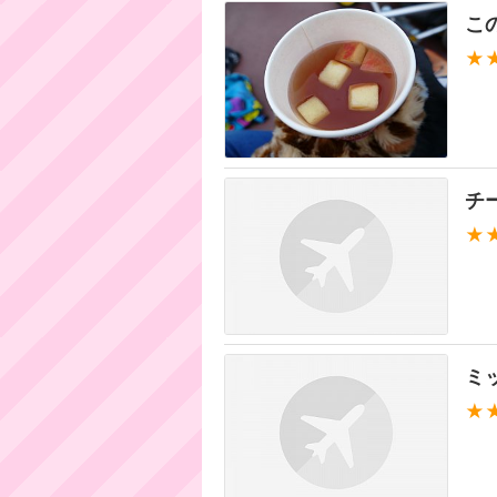
こ
★
チ
★
ミ
★