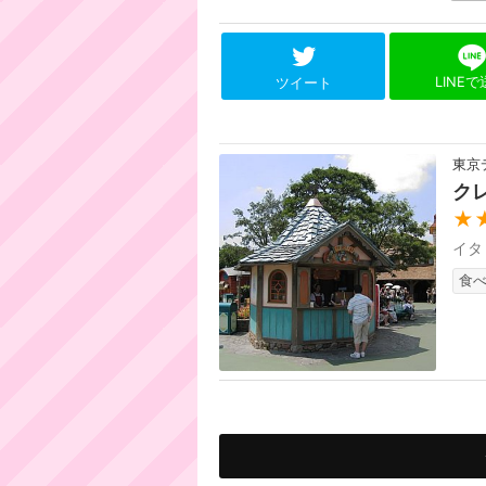
LINE
ツイート
東京
ク
★
イタ
食