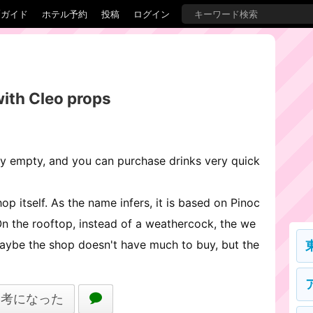
覇ガイド
ホテル予約
投稿
ログイン
with Cleo props
ally empty, and you can purchase drinks very quick
op itself. As the name infers, it is based on Pinoc
 On the rooftop, instead of a weathercock, the we
Maybe the shop doesn't have much to buy, but the
参考になった