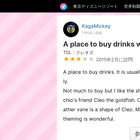
東京ディズニーリゾート
世界制
KagaMickey
11年前に投稿
A place to buy drinks 
TDL：クレオズ
★★★
★★
2015年2月に訪問
A place to buy drinks. It is usu
ly.
Not much to buy but I like the sh
chio's friend Cleo the goldfish.
ather vane is a shape of Cleo. 
theming is wonderful.