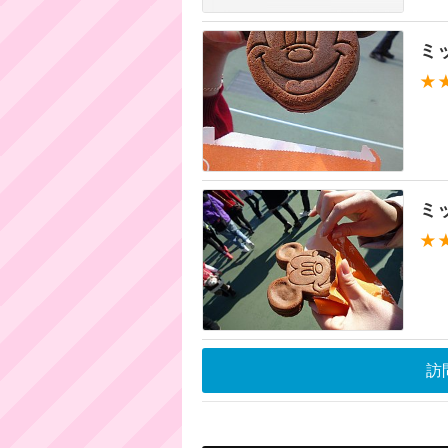
ミ
★
ミ
★
訪