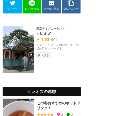
ツイート
メールで送る
URLをコピー
LINEで送る
東京ディズニーランド
クレオズ
★
3.33
(
6
件)
イタリアンアイスのお店です。棒
状のアイスバーです。
食べ歩き
クレオズの感想
この冬おすすめのホットド
リンク！
★★★★★
2
2