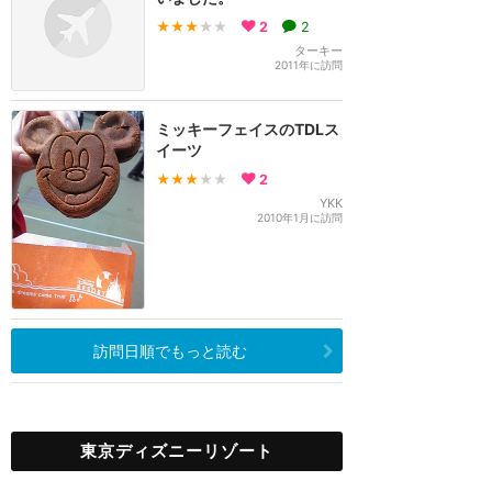
★★★
★★
2
2
ターキー
2011年に訪問
ミッキーフェイスのTDLス
イーツ
★★★
★★
2
YKK
2010年1月に訪問
訪問日順でもっと読む
東京ディズニーリゾート