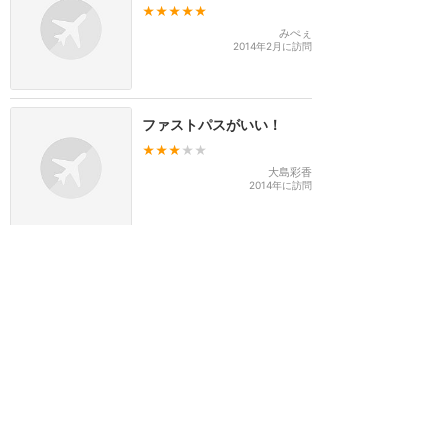
★★★★★
みぺぇ
2014年2月に訪問
ファストパスがいい！
★★★
★★
大島彩香
2014年に訪問
午前中が狙い目かも。
★★★★
★
ゆか
2014年に訪問
ほのぼの系アトラクション
好きにオススメ
★★★★★