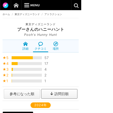
ホーム
/
東京ディズニーランド
/
アトラクション
東京ディズニーランド
プーさんのハニーハント
Pooh's Hunny Hunt
詳細
クチコミ
場所
★5
57
★4
17
★3
4
★2
2
★1
1
参考になった順
訪問日順
2024年