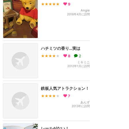
★★★★★
9
Angie
2016年4月に訪問
ハチミツの香り…実は
★★★★
★
8
2
ミキミニ
2012年1月に訪問
鉄板人気アトラクション！
★★★★
★
7
あんず
2013年に訪問
レールがない！