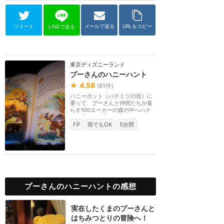
ツイート
メールで送る
URLをコピー
LINEで送る
東京ディズニーランド
プーさんのハニーハント
★
4.58
(
81
件)
ハニーポット（ハチミツの壺）に
乗って、プーさんと仲間たちが暮
らす100エーカーの森の中へハチ
ミツ探しに出発！！...
FP
雨でもOK
5分間
プーさんのハニーハントの感想
実在したくまのプーさんと
はちみつとりの冒険へ！