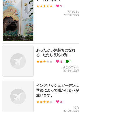
★★★★★
5
KABOSU
2013年に訪問
あったかい気持ちになれ
る…ただし長蛇の列…
★★★
★★
4
1
さなるでぃー
2013年に訪問
イングリッシュガーデンは
季節によって咲かせる花が
違います。
★★★★
★
3
うら
2013年に訪問