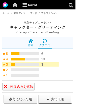
ホーム
/
東京ディズニーランド
/
アトラクション
東京ディズニーランド
キャラクター・グリーティング
Disney Character Greeting
詳細
クチコミ
★5
6
★4
10
★3
3
★2
★1
絞り込みを解除
参考になった順
訪問日順