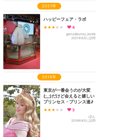
2021年
ハッピーフェア・ラボ
★★★
★★
4
genzaburou_koda
2021年6月に訪問
2019年
東京が一番会うのが大変
(;_;)だけど会えると嬉しい
プリンセス・プリンス達♪
★★★
★★
3
ぽん
2019年8月に訪問