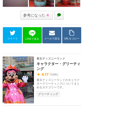
参考になった
4
ツイート
メールで送る
URLをコピー
LINEで送る
東京ディズニーランド
キャラクター・グリーティ
ング
★
4.17
(
19
件)
東京ディズニーランドのキャラク
ターグリーティングについてまと
めるカテゴリーです。
グリーティング