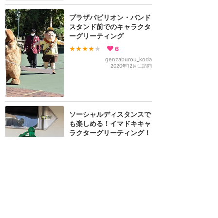
プラザパビリオン・バンド
スタンド前でのキャラクタ
ーグリーティング
★★★★
★
6
genzaburou_koda
2020年12月に訪問
ソーシャルディスタンスで
も楽しめる！イマドキキャ
ラクターグリーティング！
★★★★★
2
ソイコット
2020年10月に訪問
平日なら通常開園でも会え