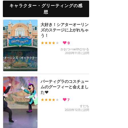
キャラクター・グリーティングの感
想
大好き！シアターオーリン
ズのステージに上がれちゃ
う！
★★★★
★
9
かおつぺwithひかる
2020年11月に訪問
パーティグラのコスチュー
ムのグーフィーと会えまし
た❤️
★★★★
★
7
すだち
2020年12月に訪問