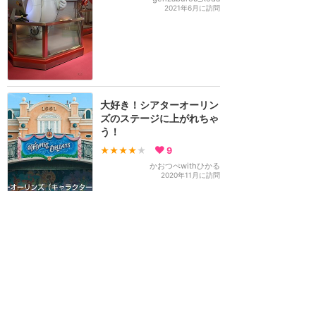
2021年6月に訪問
大好き！シアターオーリン
ズのステージに上がれちゃ
う！
★★★★
★
9
かおつぺwithひかる
2020年11月に訪問
パーティグラのコスチュー
ムのグーフィーと会えまし
た❤️
★★★★
★
7
すだち
2020年12月に訪問