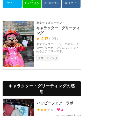
ツイート
メールで送る
URLをコピー
LINEで送る
東京ディズニーランド
キャラクター・グリーティ
ング
★
4.17
(
19
件)
東京ディズニーランドのキャラク
ターグリーティングについてまと
めるカテゴリーです。
グリーティング
キャラクター・グリーティングの感
想
ハッピーフェア・ラボ
★★★
★★
4
genzaburou_koda