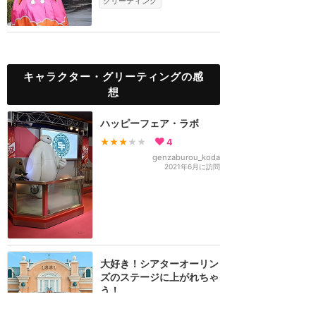
グリーティング
キャラクター・グリーティングの感
想
ハッピーフェア・ラボ
★★★
★★
4
genzaburou_koda
2021年6月に訪問
大好き！シアターオーリン
ズのステージに上がれちゃ
う！
★★★★
★
9