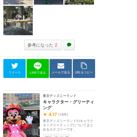
参考になった
2
ツイート
メールで送る
URLをコピー
LINEで送る
東京ディズニーランド
キャラクター・グリーティ
ング
★
4.17
(
19
件)
東京ディズニーランドのキャラク
ターグリーティングについてまと
めるカテゴリーです。