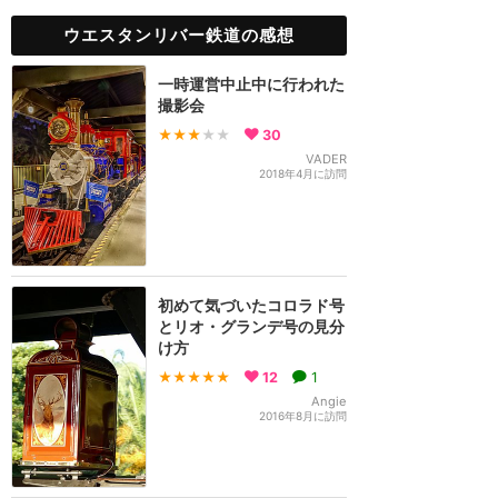
ウエスタンリバー鉄道の感想
一時運営中止中に行われた
撮影会
★★★
★★
30
VADER
2018年4月に訪問
初めて気づいたコロラド号
とリオ・グランデ号の見分
け方
★★★★★
12
1
Angie
2016年8月に訪問