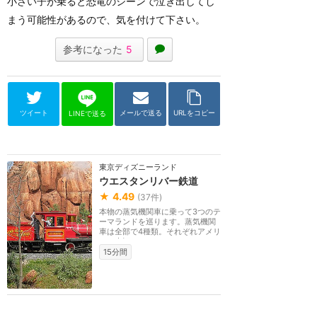
小さい子が乗ると恐竜のシーンで泣き出してし
まう可能性があるので、気を付けて下さい。
参考になった
5
ツイート
メールで送る
URLをコピー
LINEで送る
東京ディズニーランド
ウエスタンリバー鉄道
★
4.49
(
37
件)
本物の蒸気機関車に乗って3つのテ
ーマランドを巡ります。蒸気機関
車は全部で4種類。それぞれアメリ
カの大河（リオ...
15分間