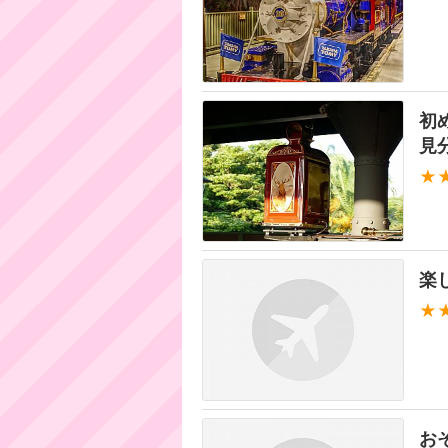
初
見
★
楽
★
お