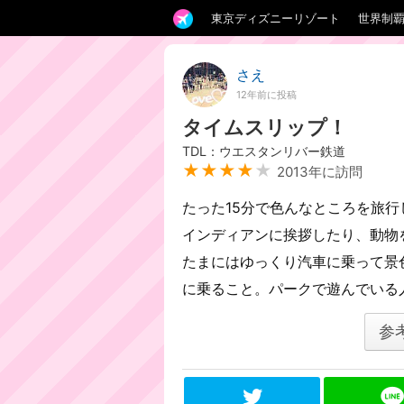
東京ディズニーリゾート
世界制
さえ
12年前に投稿
タイムスリップ！
TDL：ウエスタンリバー鉄道
★★★★
★
2013年に訪問
たった15分で色んなところを旅
インディアンに挨拶したり、動物
たまにはゆっくり汽車に乗って景
に乗ること。パークで遊んでいる
参