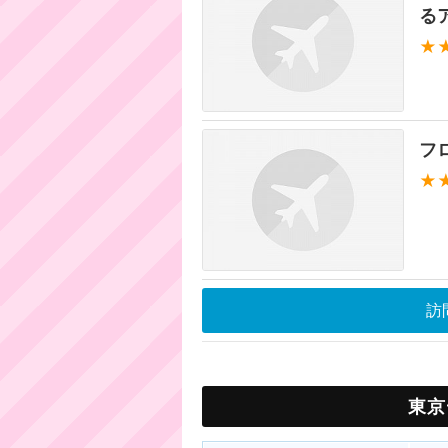
る
★
フ
★
訪
東京