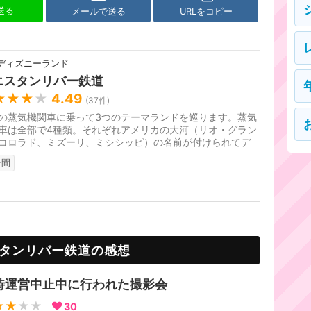
で送る
メールで送る
URLをコピー
ディズニーランド
エスタンリバー鉄道
★★★
★
4.49
(
37
件)
の蒸気機関車に乗って3つのテーマランドを巡ります。蒸気
車は全部で4種類。それぞれアメリカの大河（リオ・グラン
コロラド、ミズーリ、ミシシッピ）の名前が付けられてデ
ンも違います。どれに乗...
分間
タンリバー鉄道の感想
時運営中止中に行われた撮影会
★★
★★
30