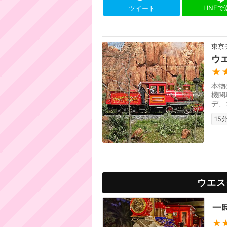
LINE
ツイート
東京
ウ
★
本物
機関
デ、
ザイ
15
ウエス
一
★