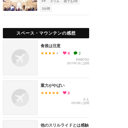
FP
スリル
雨でもOK
3分間
スペース・マウンテンの感想
食後は注意
★★★★
★
4
2
KABOSU
2017年1月に訪問
重力がやばい
★★★★★
3
さえ
2013年に訪問
他のスリルライドとは感触