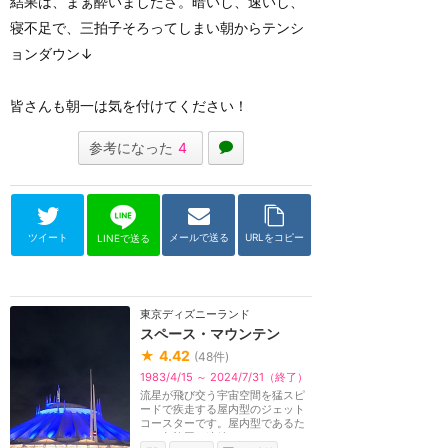
結果は、まぁ酔いましたさ。暗いし、速いし、
寝不足で、三拍子そろってしまい朝からテンシ
ョンダウン↓
皆さんも朝一は気を付けてください！
参考になった
4
ツイート
メールで送る
URLをコピー
LINEで送る
東京ディズニーランド
スペース・マウンテン
★
4.42
(
48
件)
1983/4/15 ～ 2024/7/31（終了）
流星が飛び交う宇宙空間を猛スピ
ードで疾走する屋内型のジェット
コースターです。屋内型であるた
め、急旋回の連続...