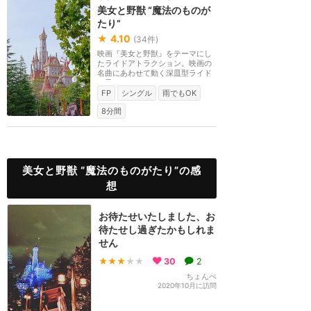
美女と野獣 “魔法のものが
たり”
★
4.10
(
34
件)
映画『美女と野獣』をテーマにし
たライドアトラクション。映画の
名曲にあわせて動く深皿型ライド
に乗り、ルミエー...
FP
シングル
雨でもOK
8分間
美女と野獣 “魔法のものがたり”の感
想
お待たせいたしました、お
待たせし過ぎたかもしれま
せん
★★★
★★
30
2
ちょんぺ
2020年10月に訪問