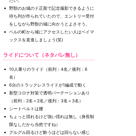
たい。
野獣のお城のド正面で記念撮影できるように
待ち列が作られていたので、エントリー受付
をしながら野獣の城に向かうとよさそう。
ベルの町から城にアクセスしたい人はベイマ
ックスを直進しましょう(笑)
ライドについて（ネタバレ無し）
10人乗りのライド（前列：4名／後列：6
名）
6台のトラックレスライドが1編成で動く
新型コロナ対策で透明パーテーションあり
（前列：2名＋2名／後列：3名＋3名）
シートベルトは腰
ちょっと揺れるけど強い揺れは無し（身長制
限なしだから当然ですね）
グルグル回るけど酔うほどは回らない感じ