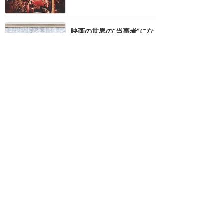
映画の世界の“当事者”にな
れる、そんな瞬間
★★★★★
21
KOZEEEEI
2020年9月に訪問
豪華すぎるお城が素晴らし
い！乗る前もわくわくでき
るアトラクション❤️※ネタ
バレ有
★★★★
★
17
すだち
2020年9月に訪問